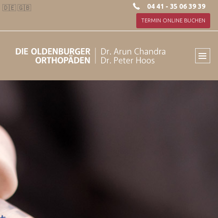
04 41 - 35 06 39 39
🇩🇪
🇬🇧
TERMIN ONLINE BUCHEN
Über uns
Diagnostik
Schwerpunkte
Therapien
Mannschaftsbetreuung
Kontakt
Jobs